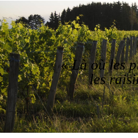
« Là où les pi
les rais