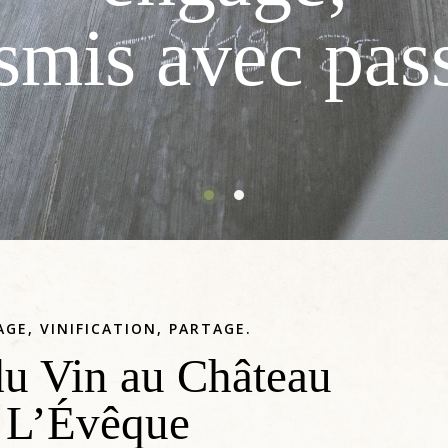
s
m
i
s
a
v
e
c
p
a
s
AGE, VINIFICATION, PARTAGE.
du Vin au Château
L’Évêque