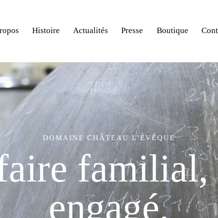
ropos
Histoire
Actualités
Presse
Boutique
Cont
DOMAINE CHÂTEAU L’ÉVÊQUE
f
a
i
r
e
f
a
m
i
l
i
a
l
,
e
n
g
a
g
é
,