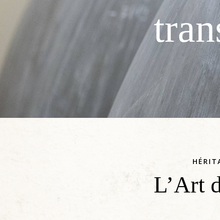
t
r
a
n
HÉRIT
L’Art 