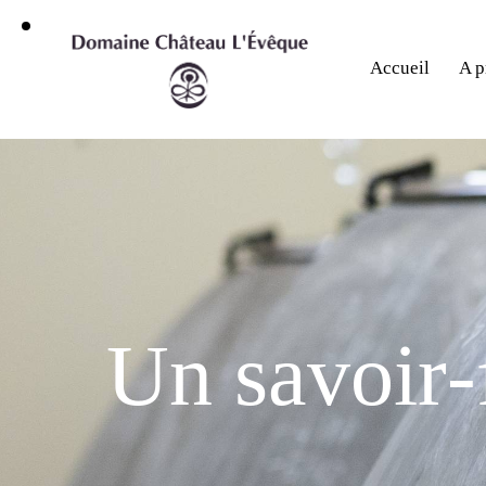
Accueil
A p
U
n
s
a
v
o
i
r
-