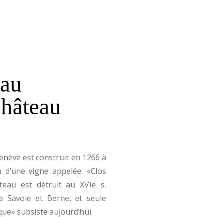
 au
hâteau
enève est construit en 1266 à
n d’une vigne appelée: «Clos
teau est détruit au XVIe s.
a Savoie et Berne, et seule
que» subsiste aujourd’hui.