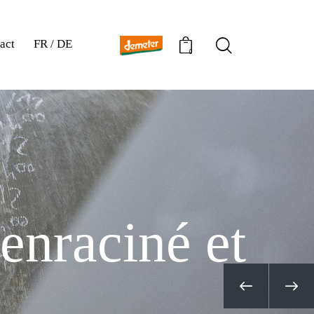
act
FR / DE
0
e
n
r
a
c
i
n
é
e
t