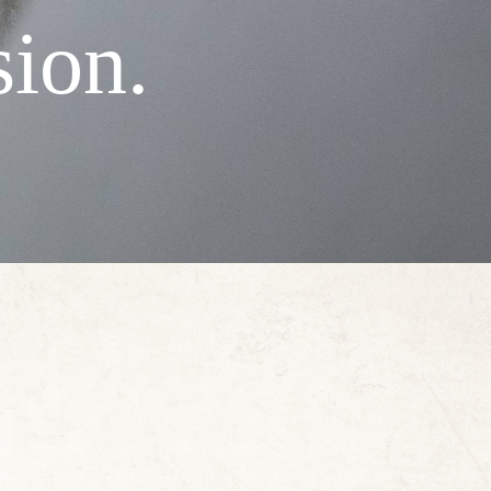
s
i
o
n
.