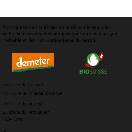
Nos vignes sont cultivées en biodynamie selon les
rythmes terrestres et cosmiques pour un raisin au goût
véritable et des vins authentiques du terroir.
Adresse de la cave
19, Route du Château L’Évêque
Adresse du bureau
25, route du Petit-Lullier
1254 Jussy