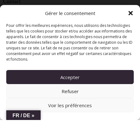
Contact
chateauleveque@bluewin.ch
Gérer le consentement
+41 22 759 01 90
Pour offrir les meilleures expériences, nous utilisons des technologies
telles que les cookies pour stocker et/ou accéder aux informations des
+41 79 263 22 65
appareils. Le fait de consentir à ces technologies nous permettra de
+41 79 620 61 35
traiter des données telles que le comportement de navigation ou les ID
uniques sur ce site. Le fait de ne pas consentir ou de retirer son
consentement peut avoir un effet négatif sur certaines caractéristiques
et fonctions.
Château l’Evêque © 2026. All Rights Reserved.
Accepter
Refuser
Voir les préférences
FR / DE »