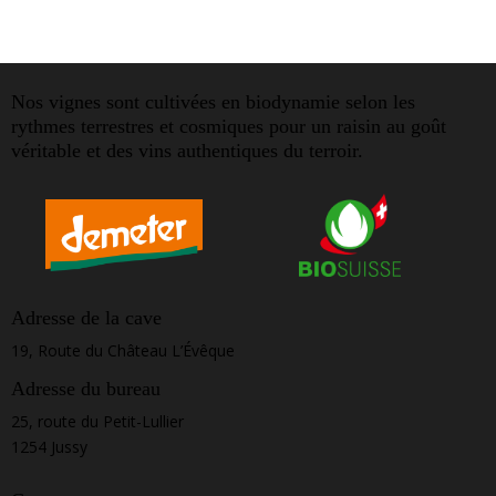
Nos vignes sont cultivées en biodynamie selon les
rythmes terrestres et cosmiques pour un raisin au goût
véritable et des vins authentiques du terroir.
Adresse de la cave
19, Route du Château L’Évêque
Adresse du bureau
25, route du Petit-Lullier
1254 Jussy