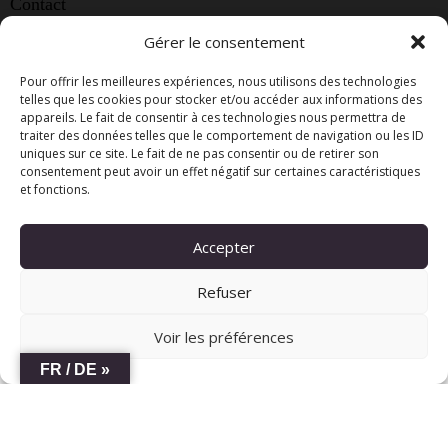
Contact
chateauleveque@bluewin.ch
Gérer le consentement
+41 22 759 01 90
Pour offrir les meilleures expériences, nous utilisons des technologies
telles que les cookies pour stocker et/ou accéder aux informations des
+41 79 263 22 65
appareils. Le fait de consentir à ces technologies nous permettra de
+41 79 620 61 35
traiter des données telles que le comportement de navigation ou les ID
uniques sur ce site. Le fait de ne pas consentir ou de retirer son
consentement peut avoir un effet négatif sur certaines caractéristiques
et fonctions.
Château l’Evêque © 2026. All Rights Reserved.
Accepter
Refuser
Voir les préférences
FR / DE »